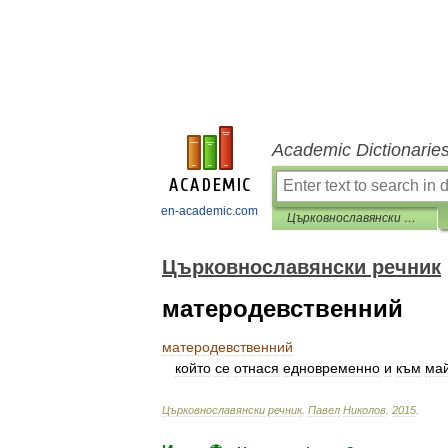
Academic Dictionarie
en-academic.com
Църковнославянски речник
Църковнославянски речник
матеродевственний
матеродевственний
който
се
отнася
едновременно
и
към
ма
Църковнославянски
речник
.
Павел
Николов
.
2015
.