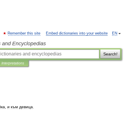
Remember this site
Embed dictionaries into your website
EN
s and Encyclopedias
Search!
Interpretations
йка
,
и
към
девица
.