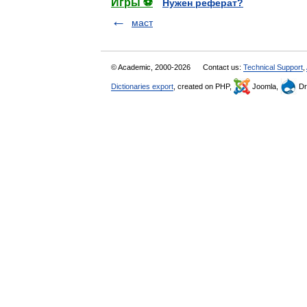
Игры ⚽
Нужен реферат?
маст
© Academic, 2000-2026
Contact us:
Technical Support
,
Dictionaries export
, created on PHP,
Joomla,
Dr