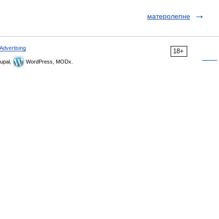
матеролепне
Advertising
18+
upal,
WordPress, MODx.